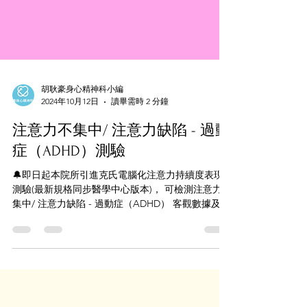
胡耿豪身心精神科小編
2024年10月12日
讀畢需時 2 分鐘
注意力不集中/ 注意力缺陷 - 過動
症（ADHD）測驗
🔔即日起本院所引進克氏電腦化注意力持續度表現
測驗(最新規格同步醫學中心版本)， 可檢測注意力不
集中/ 注意力缺陷 - 過動症（ADHD） 客觀數據及家
長們日常主觀觀察，可更精確評估(幼兒、學齡前兒
童、兒童青少年及成人)是否存在注意力缺陷問題，
以利了解個案現階段狀況，及早介...