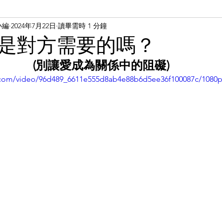
小編
2024年7月22日
讀畢需時 1 分鐘
是對方需要的嗎？
(別讓愛成為關係中的阻礙)
ic.com/video/96d489_6611e555d8ab4e88b6d5ee36f100087c/1080