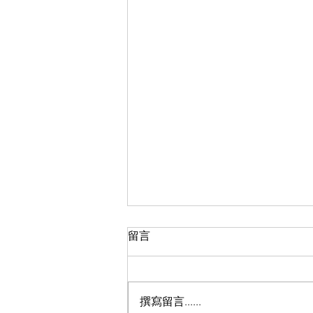
留言
心受了傷...
撰寫留言......