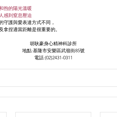
和煦的陽光溫暖
人感到窒息壓迫
的守護與愛表達方式不同，
及拿捏適當距離是很重要的。
胡耿豪身心精神科診所
地點:基隆市安樂區武嶺街85號
電話:(02)2431-0311