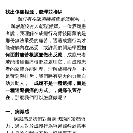
找出傷痛根源，處理並接納
「我只有在喝酒時感覺是清醒的」、
「我感覺沒有人能理解我」
一位酒癮患
者說，我理解在成癮行為背後隱藏的是
那份無法承受的痛苦，透過成癮行為才
能碰觸內在感受，或許我們開始學習
如
何面對痛苦根源並做出反應
，成癮患者
若能接觸傷痛根源並處理它，而成癮患
者的家屬亦能同理、理解成癮行為，不
是苛刻與排斥，我們將有更大的力量自
助與助人，
「成癮不是一種選擇，而是
一種迴避傷痛的方式」，傷痛依舊存
在
，那麼我們可以怎麼做呢？
一、病識感
       病識感是我們對自身狀態的知覺能
力，過去對於成癮行為容易歸咎於當事