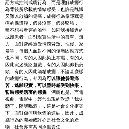
罰方式控制成癮行為，而是理解成癮行
為背後所承載的情緒感受，也許是醜陋
又難以啟齒的傷痛，成癮行為像隱藏傷
痛的保護膜，假裝沒事、假裝堅強，一
種不想被看穿的脆弱，如同我接觸過的
成癮患者，面對現實生活中的孤單、無
力，面對曾經遭受情感背叛、性侵、家
暴等，每個人面對不同的傷痛因應方式
也不同，有的人因此染上毒癮，有的人
因此沉迷網路遊戲，有的人因此仰賴菸
頭，有的人因此酒精成癮，不論甚麼樣
的成癮行為，都因為
可以讓他躲避痛
苦，逃離現實，可以暫時感受到快樂，
暫時感受活著的感覺
，酒癮也是。而電
視劇、電影中，經常出現的對話「我失
戀了，陪我喝酒」，這是社會文化框架
下，面對傷痛與飲酒的連結，因此，成
癮行為的開始或許亦是社會文化的產
物，社會亦需共同承擔責任。