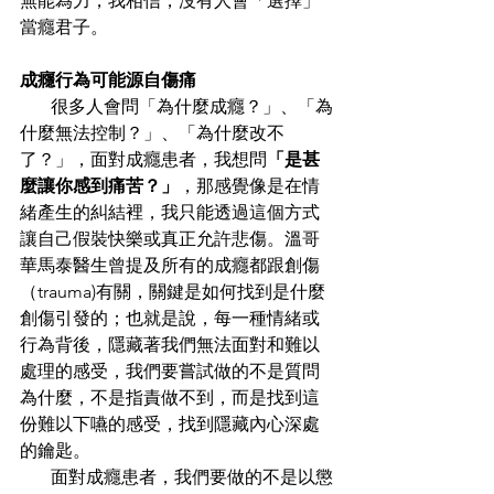
無能為力，我相信，沒有人會「選擇」
當癮君子。
成癮行為可能源自傷痛
       很多人會問「為什麼成癮？」、「為
什麼無法控制？」、「為什麼改不
了？」，面對成癮患者，我想問
「是甚
麼讓你感到痛苦？」
，那感覺像是在情
緒產生的糾結裡，我只能透過這個方式
讓自己假裝快樂或真正允許悲傷。溫哥
華馬泰醫生曾提及所有的成癮都跟創傷
（trauma)有關，關鍵是如何找到是什麼
創傷引發的；也就是說，每一種情緒或
行為背後，隱藏著我們無法面對和難以
處理的感受，我們要嘗試做的不是質問
為什麼，不是指責做不到，而是找到這
份難以下嚥的感受，找到隱藏內心深處
的鑰匙。
       面對成癮患者，我們要做的不是以懲