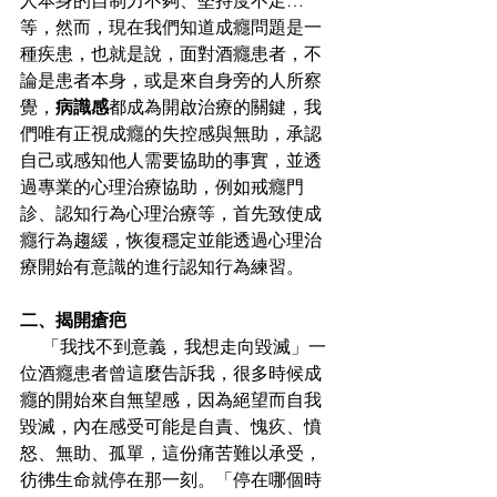
人本身的自制力不夠、堅持度不足…
等，然而，現在我們知道成癮問題是一
種疾患，也就是說，面對酒癮患者，不
論是患者本身，或是來自身旁的人所察
覺，
病識感
都成為開啟治療的關鍵，我
們唯有正視成癮的失控感與無助，承認
自己或感知他人需要協助的事實，並透
過專業的心理治療協助，例如戒癮門
診、認知行為心理治療等，首先致使成
癮行為趨緩，恢復穩定並能透過心理治
療開始有意識的進行認知行為練習。
二、揭開瘡疤
     「我找不到意義，我想走向毀滅」一
位酒癮患者曾這麼告訴我，很多時候成
癮的開始來自無望感，因為絕望而自我
毀滅，內在感受可能是自責、愧疚、憤
怒、無助、孤單，這份痛苦難以承受，
彷彿生命就停在那一刻。「停在哪個時