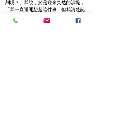
刻呢？」我說，於是迎來突然的潰堤，
「我一直避開想起這件事，但我清楚記
得那一天所有的對話，所有的一切…」
酒癮患者一邊說著一邊掉淚。這份痛
苦，第一次被打開，它就像是被小心翼
翼地收進盒子，卻隱隱作痛，「原來這
個盒子一直都在，我想好好整理
它…」，在揭開的那一刻，或許傷疤流
膿發出惡臭，但揭開後，我們才有機會
除瘡，重新讓傷口真正復原。
三、接納並走向復原
     「我昨天又喝酒了…」酒癮患者失落
的說，面對酒精成癮，復發機率高且伴
隨戒斷症狀，因此患者經常反覆經驗成
功戒癮與再次破戒的矛盾，「你記得你
上次是怎麼做到的嗎？」我說。面對酒
癮患者，由於思維受損、自卑而沒有自
信，因失敗經驗自我否定而挫折時，容