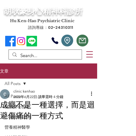
​胡耿豪身心精神科診所
​Hu Ken-Hao Psychiatric Clinic
諮詢專線：02-24310311
文章
All Posts
clinic kenhao
All Posts
2022年6月22日
讀畢需時 4 分鐘
成癮不是一種選擇，而是迴
認識身心疾患
避傷痛的一種方式
心理治療/諮商
營養精神醫學