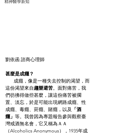
精神醫學新知
劉依函 諮商心理師
甚麼是成癮？
       成癮，像是一種失去控制的渴望，而
這份渴望來自
趨樂避苦
。面對痛苦，我
們彷彿得做些甚麼，讓這份痛苦被擱
置、淡忘，於是可能出現網路成癮、性
成癮、毒癮、菸癮、賭癮，以及
「酒
癮」
等。我曾因為專題報告參與觀察臺
灣戒酒無名會，它又稱為ＡＡ
（Alcoholics Anonymous），1935年成