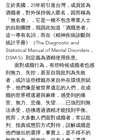
立於美國，25年前引進台灣，成員皆為
酒癮者，對外保持個人匿名，因而稱為
「無名會」，它是一種不包含專業人士
的自助團體，我因此知道「酒癮患者」
這一專有名詞，而在《精神疾病診斷與
統計手冊》（The Diagnostic and 
Statistical Manual of Mental Disorders，
DSM-5）則定義為酒精使用疾患。
       面對成癮行為，有些時候成癮者也感
到無力、失控，甚至自我批判為失敗
者，或許這些標籤亦來自外在環境所賦
予，他們像是被世界遺忘的人們，在成
癮的世界裡逃避與麻痺，感受到的痛
苦、無力、悲傷、失望……已強烈到無
法承受，彷彿透過酒精才能找到平衡。
然而，大多數人們面對成癮者，常以批
判、指責或懲罰方式對待，誤解成癮是
他們做出的選擇，事實上，是不得不的