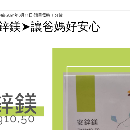
小編
2024年3月11日
讀畢需時 1 分鐘
安鋅鎂➤讓爸媽好安心