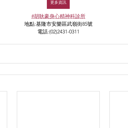
更多資訊
#胡耿豪身心精神科診所
地點:基隆市安樂區武嶺街85號
電話:(02)2431-0311