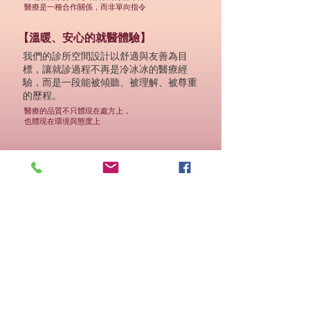
醫療是一種合作關係，而非單向指令
【溫暖、安心的就醫體驗】
我們的診所空間設計以舒適與友善為目
標，讓就診過程不再是冷冰冰的醫療經
驗，而是一段能被傾聽、被理解、被尊重
的歷程。
醫療的品質不只體現在處方上，
也體現在環境與態度上
【公共參與與社會責任】
精神健康不應只侷限於診間，而應走入日
常生活。我們積極參與社區及身心健康促
進的倡議，唯有社會共同參與，精神健康
才能成為全民共享的資產。
我們深知
，醫師的角色不只是治療疾病，
也是倡議者、教育者與公共知識份子。
我們承諾
，秉持學術專業、公共關懷與人
文精神，提供多元且實證的治療模式，並
在合理的資源配置下追求最佳醫療品質。
我們願與患者攜手，與社區同行，陪伴患