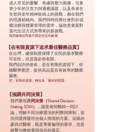
成人常見的憂鬱、焦慮與壓力困擾，兒童
青少年的注意力與適應議題，以及長者在
失智與老年精神疾病上的挑戰，都在我們
的照護範疇內。我們同時回應社會對於成
癮治療與體重管理的需求，協助患者面對
當代生活方式所帶來的新挑戰。
我們服務的對象不限於特定年齡層
【在有限資源下追求最佳醫療品質】
在台灣，健保制度保障了全民的基本醫療
可近性，但資源必然有限。
我們自許的使命，是在有限的資源下，依
循醫學實證，提供高品質且有效率的醫療
服務。
把「有限的資源」轉化為「最好的照護」
【強調共同決策】
我們重視
共同決策（Shared Decision
Making, SDM）
，讓患者與醫師一同討
論，理解不同治療選項的利弊與限制，並
共同選擇最符合個人情境的方案。這樣的
參與式醫療，既是專業倫理的要求，也是
維繫治療效果與信任的基石。