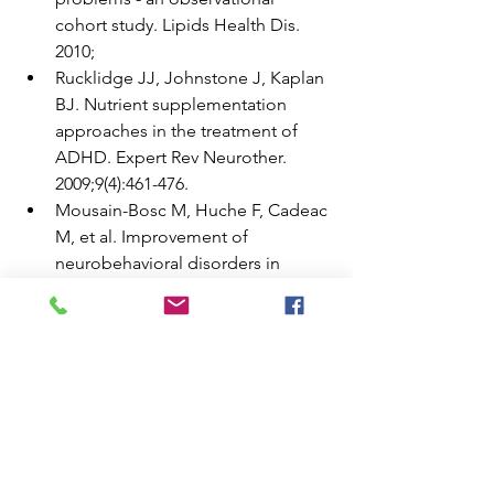
cohort study. Lipids Health Dis. 
2010;
Rucklidge JJ, Johnstone J, Kaplan 
BJ. Nutrient supplementation 
approaches in the treatment of 
ADHD. Expert Rev Neurother. 
2009;9(4):461-476.
Mousain-Bosc M, Huche F, Cadeac 
M, et al. Improvement of 
neurobehavioral disorders in 
children supplemented with 
magnesium-vitamin B6. II. 
Pervasive developmental disorder-
autism. Magnes Res. 2006;19(1):53-
62.
Lyon MR, Cline JC, Totosy de 
Zepetnek J, et al. Effect of the 
herbal extract combination Panax 