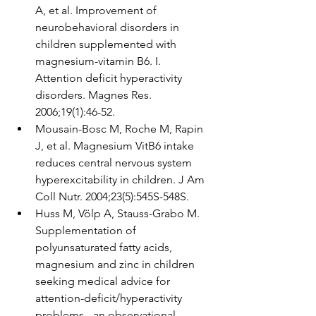
A, et al. Improvement of 
neurobehavioral disorders in 
children supplemented with 
magnesium-vitamin B6. I. 
Attention deficit hyperactivity 
disorders. Magnes Res. 
2006;19(1):46-52.
Mousain-Bosc M, Roche M, Rapin 
J, et al. Magnesium VitB6 intake 
reduces central nervous system 
hyperexcitability in children. J Am 
Coll Nutr. 2004;23(5):545S-548S.
Huss M, Völp A, Stauss-Grabo M. 
Supplementation of 
polyunsaturated fatty acids, 
magnesium and zinc in children 
seeking medical advice for 
attention-deficit/hyperactivity 
problems - an observational 