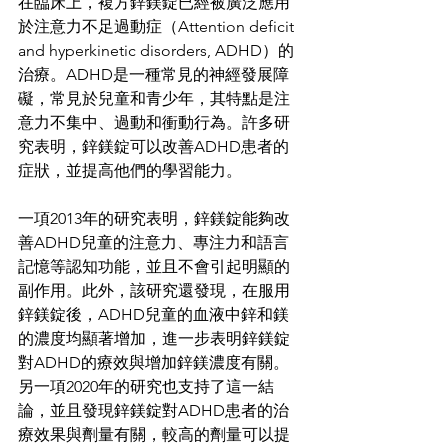
在臨床上，複方鋅鎂錠已經被廣泛應用
於注意力不足過動症（Attention deficit 
and hyperkinetic disorders, ADHD）的
治療。ADHD是一種常見的神經發展障
礙，常見於兒童和青少年，其特點是注
意力不集中、過動和衝動行為。許多研
究表明，鋅鎂錠可以改善ADHD患者的
症狀，並提高他們的學習能力。
一項2013年的研究表明，鋅鎂錠能夠改
善ADHD兒童的注意力、專注力和語言
記憶等認知功能，並且不會引起明顯的
副作用。此外，該研究還發現，在服用
鋅鎂錠後，ADHD兒童的血液中鋅和鎂
的濃度均顯著增加，進一步表明鋅鎂錠
對ADHD的療效與增加鋅鎂濃度有關。
另一項2020年的研究也支持了這一結
論，並且發現鋅鎂錠對ADHD患者的治
療效果與劑量有關，較高的劑量可以提