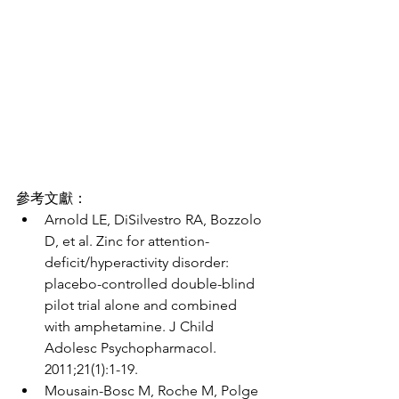
參考文獻：
Arnold LE, DiSilvestro RA, Bozzolo 
D, et al. Zinc for attention-
deficit/hyperactivity disorder: 
placebo-controlled double-blind 
pilot trial alone and combined 
with amphetamine. J Child 
Adolesc Psychopharmacol. 
2011;21(1):1-19.
Mousain-Bosc M, Roche M, Polge 