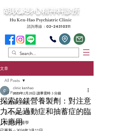
​胡耿豪身心精神科診所
​Hu Ken-Hao Psychiatric Clinic
諮詢專線：02-24310311
文章
All Posts
clinic kenhao
All Posts
2023年2月28日
讀畢需時 3 分鐘
探索鋅鎂營養製劑：對注意
認識身心疾患
力不足過動症和抽蓄症的臨
心理治療/諮商
床應用
營養精神醫學
已更新：
2024年3月11日