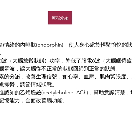
療程介紹
情緒的內啡肽(endorphin)，使人身心處於輕鬆愉悅的
。
α波（大腦放鬆狀態）功率，降低了腦電δ波（大腦睏倦
腦電波，讓大腦從不正常的狀態回歸到正常的狀態。
素的分泌，改善生理信號，如心率、血壓、肌肉緊張度、
慮抑鬱，調節情緒狀態。
知的乙烯膽鹼(acetylcholine, ACh)，幫助意識清
記憶能力，全面改善腦功能。