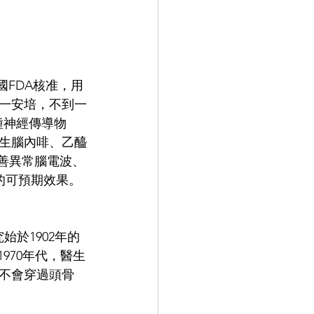
，經美國FDA核准，用
一安培，不到一
種神經傳導物
生腦內啡、乙醯
善異常腦電波、
的可預期效果。
於1902年的
970年代，醫生
不會穿過頭骨