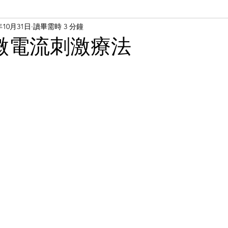
年10月31日
讀畢需時 3 分鐘
顱微電流刺激療法