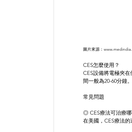
圖片來源：www.medindia.
CES怎麼使用？
CES設備將電極夾在使
間一般為20-60分鐘
常見問題
◎ CES療法可治療
在美國，CES療法