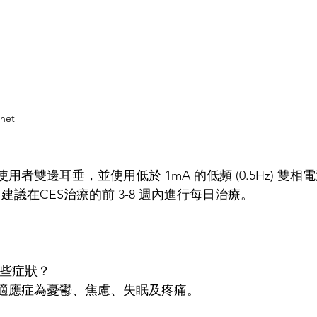
net
用者雙邊耳垂，並使用低於 1mA 的低頻 (0.5Hz) 雙
。建議在CES治療的前 3-8 週內進行每日治療。
哪些症狀？
的適應症為憂鬱、焦慮、失眠及疼痛。