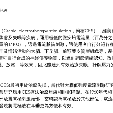
資訊網
ial electrotherapy stimulation，簡稱CES）
焦慮及失眠等疾病，運用極低的微安培電流量（百萬分之
量的1/100），透過電流脈衝刺激，讓使用者自行分泌各
理及情緒活動的大腦、下丘腦、前額葉皮質層組織等，產
人體可自行合成的神經傳導物質，以達到調節情緒認知、改
感、放鬆…等效果，因此能達到有效治療失眠、抒解壓力
CES)最初用於治療失眠，
當代對大腦低強度電流刺激研究始
聯曾研究應用CES療法治療焦慮和睡眠障礙。在1960年代和1
部放置電極刺激頭部，當時認為電極放於其他部位，電流
發現將電極放在耳垂更為方便和有效。