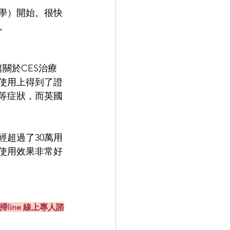
學）開始。很快
。
篇關於CES治療
使用上得到了證
等症狀，而英國
  
經超過了30萬用
使用效果非常好
掃line 線上專人諮