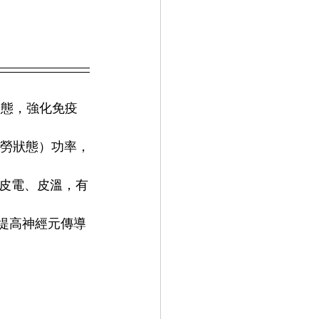
狀態，強化免疫
疲勞狀態）功率，
皮電、皮溫，有
楚，堤高神經元傳導