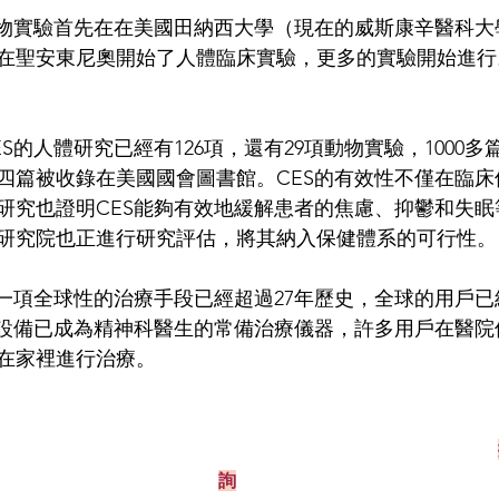
動物實驗首先在在美國田納西大學（現在的威斯康辛醫科大
在聖安東尼奧開始了人體臨床實驗，更多的實驗開始進行
S的人體研究已經有126項，還有29項動物實驗，1000多
四篇被收錄在美國國會圖書館。CES的有效性不僅在臨床
研究也證明CES能夠有效地緩解患者的焦慮、抑鬱和失眠
研究院也正進行研究評估，將其納入保健體系的可行性。  
為一項全球性的治療手段已經超過27年歷史，全球的用戶已
療設備已成為精神科醫生的常備治療儀器，許多用戶在醫院
在家裡進行治療。
                                                               
詢