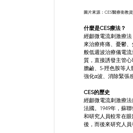
圖片來源：CES醫療衛教
什麼是CES療法？
經顱微電流刺激療法（Cran
來治療疼痛、憂鬱、
般低週波治療儀電流
質，直接誘發主管心
膽鹼、5-羥色胺等
強化α波、消除緊張
CES的歷史
經顱微電流刺激療法(
法國。1949年，蘇
和研究人員較常在眼
後，而後來研究人員