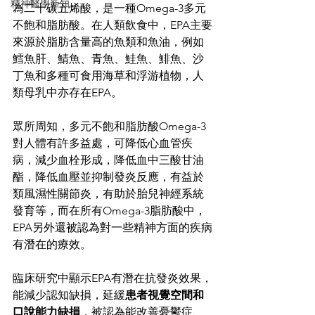
精神醫學新知
為二十碳五烯酸，是一種Omega-3多元
不飽和脂肪酸。在人類飲食中，EPA主要
來源於脂肪含量高的魚類和魚油，例如
鱈魚肝、鯖魚、青魚、鮭魚、鯡魚、沙
丁魚和多種可食用海草和浮游植物，人
類母乳中亦存在EPA。
眾所周知，多元不飽和脂肪酸Omega-3
對人體有許多益處，可降低心血管疾
病，減少血栓形成，降低血中三酸甘油
酯，降低血壓並抑制發炎反應，有益於
類風濕性關節炎，有助於胎兒神經系統
發育等，而在所有Omega-3脂肪酸中，
EPA另外還被認為對一些精神方面的疾病
有潛在的療效。
臨床研究中顯示EPA有潛在抗發炎效果，
能減少認知缺損，延緩
患者視覺空間和
口說能力缺損
，被認為能改善憂鬱症、