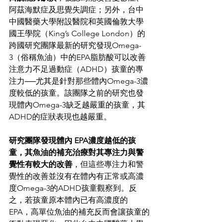
阿茲海默症及思覺失調症；另外，台中
中國醫藥大學附設醫院和英國倫敦大學
國王學院（King’s College London）的
跨國研究團隊最新的研究發現Omega-
3（俗稱魚油）中的EPA脂肪酸可以改善
注意力不足過動症（ADHD）孩童的專
注力──尤其是針對那些體內Omega-3濃
度較低的孩童。該團隊之前的研究也發
現體內Omega-3缺乏越嚴重的孩童，其
ADHD的症狀表現也越嚴重。
研究團隊發現體內 EPA濃度越低的孩
童，其魚油的補充治療對其專注力與警
覺性有較大的改善
，但這些專注力和警
覺性的改善並沒有在體內有正常或高濃
度Omega-3的ADHD孩童觀察到。反
之，若孩童原本體內已有高濃度的 
EPA，高單位魚油的補充反而會讓孩童的