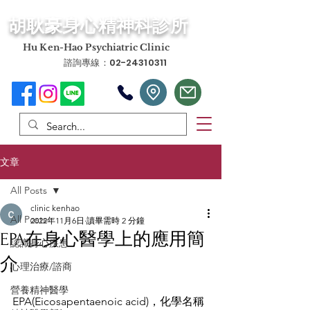
​胡耿豪身心精神科診所
​Hu Ken-Hao Psychiatric Clinic
諮詢專線：02-24310311
文章
All Posts
clinic kenhao
All Posts
2022年11月6日
讀畢需時 2 分鐘
EPA在身心醫學上的應用簡
認識身心疾患
介
心理治療/諮商
營養精神醫學
EPA(
Eicosapentaenoic acid)，化學名稱