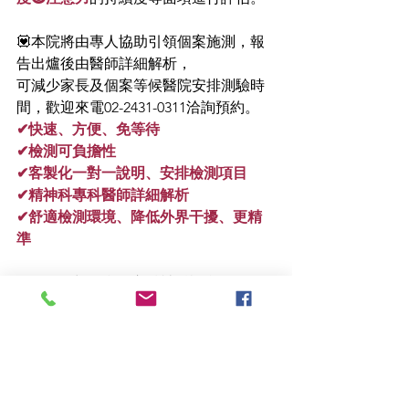
💟本院將由專人協助引領個案施測，報
告出爐後由醫師詳細解析，
可減少家長及個案等候醫院安排測驗時
間，歡迎來電02-2431-0311洽詢預約。
✔快速、方便、免等待
✔檢測可負擔性
✔客製化一對一說明、安排檢測項目
✔精神科專科醫師詳細解析
✔舒適檢測環境、降低外界干擾、更精
準
胡耿豪身心精神科診所
基隆市安樂區武嶺街85號
(02)2431-0311
#胡耿豪身心精神科粉專
#注意力不集
中
#注意力缺陷
#過動症