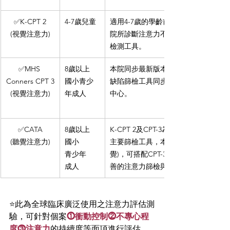
✅K-CPT 2
4-7歲兒童
適用4-7歲的學齡前孩童，是現行醫療
(視覺注意力)
院所診斷注意力不足缺陷過動症的主
檢測工具。
✅MHS 
8歲以上
本院同步最新版本CPT-3可評估注意力
Conners CPT 3
國小青少
缺陷篩檢工具同步國際研究、國內醫
(視覺注意力)
年成人
中心。
✅CATA
8歲以上
K-CPT 2及CPT-3為目前台灣醫療院所
(聽覺注意力)
國小
主要篩檢工具，本院增配CATA測驗(
青少年
覺)，可搭配CPT-3(視覺)，來達到更完
成人
善的注意力篩檢與評估。
⭐此為全球臨床廣泛使用之注意力評估測
驗，可針對個案
⓵衝動控制⓶不專心程
度⓷注意力
的持續度等面項進行評估。