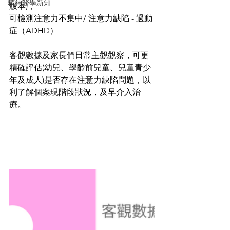
精神醫學新知
版本)，
可檢測注意力不集中/ 注意力缺陷 - 過動
症（ADHD）
客觀數據及家長們日常主觀觀察，可更
精確評估(幼兒、學齡前兒童、兒童青少
年及成人)是否存在注意力缺陷問題，以
利了解個案現階段狀況，及早介入治
療。