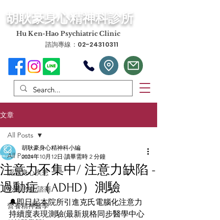
​胡耿豪身心精神科診所
​Hu Ken-Hao Psychiatric Clinic
諮詢專線：02-24310311
文章
All Posts
胡耿豪身心精神科小編
All Posts
2024年10月12日
讀畢需時 2 分鐘
注意力不集中/ 注意力缺陷 -
認識身心疾患
過動症（ADHD）測驗
心理治療/諮商
🔔即日起本院所引進克氏電腦化注意力
營養精神醫學
持續度表現測驗(最新規格同步醫學中心