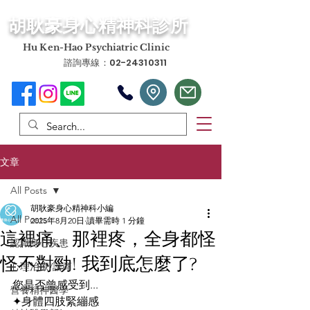
​胡耿豪身心精神科診所
​Hu Ken-Hao Psychiatric Clinic
諮詢專線：02-24310311
文章
All Posts
胡耿豪身心精神科小編
All Posts
2025年8月20日
讀畢需時 1 分鐘
這裡痛、那裡疼，全身都怪
認識身心疾患
怪不對勁! 我到底怎麼了?
心理治療/諮商
您是否曾感受到...
營養精神醫學
✦
身體四肢緊繃感