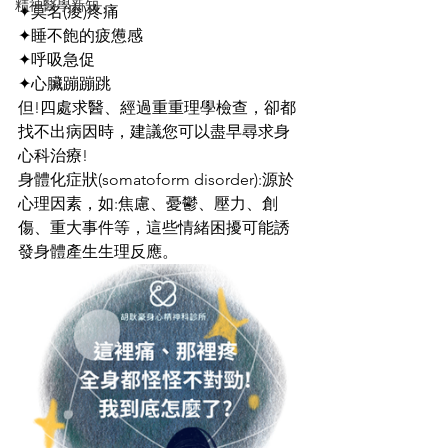
精神醫學新知
✦
莫名(痠)疼痛
✦
睡不飽的疲憊感
✦
呼吸急促
✦
心臟蹦蹦跳
但!四處求醫、經過重重理學檢查，卻都
找不出病因時，建議您可以盡早尋求身
心科治療!
身體化症狀(somatoform disorder):源於
心理因素，如:焦慮、憂鬱、壓力、創
傷、重大事件等，這些情緒困擾可能誘
發身體產生生理反應。