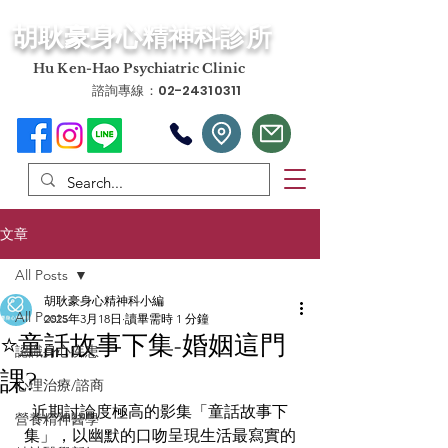
​胡耿豪身心精神科診所
​Hu Ken-Hao Psychiatric Clinic
諮詢專線：02-24310311
文章
All Posts
胡耿豪身心精神科小編
All Posts
2025年3月18日
讀畢需時 1 分鐘
⭐童話故事下集-婚姻這門
認識身心疾患
課?
心理治療/諮商
近期討論度極高的影集「童話故事下
營養精神醫學
集」，以幽默的口吻呈現生活最寫實的